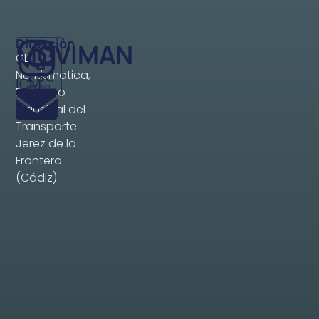
Dirección
MCVIMAN
CL
Numismatica,
ICM
Polígono
industrial del
Transporte
Jerez de la
Frontera
(Cádiz)